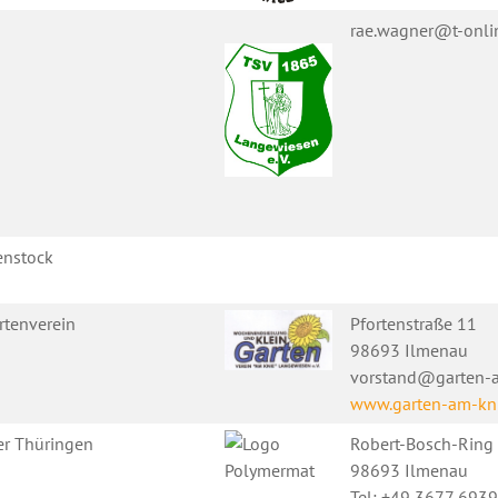
rae.wagner@t-onli
enstock
rtenverein
Pfortenstraße 11
98693 Ilmenau
vorstand@garten-a
www.garten-am-kni
ter Thüringen
Robert-Bosch-Ring
98693 Ilmenau
Tel: +49 3677 693