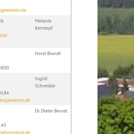
ngewiesen.de
4b
Melanie
Kerntopf
t.de
Horst Brandt
88800
Ingrid
Schneider
90184
langewiesen.de
Dr. Dieter Bernet
145
oehrenstock.de