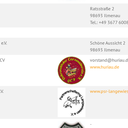
Ratsstraße 2
98693 Ilmenau
Tel.: +49 3677 600
e.V.
Schöne Aussicht 2
98693 Ilmenau
ÖCV
vorstand@huriau.
www.huriau.de
V.
www.psr-langewies
-