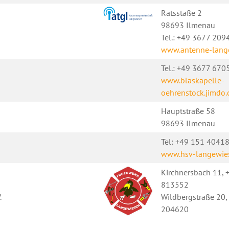
Ratsstaße 2
98693 Ilmenau
Tel.: +49 3677 209
www.antenne-lang
Tel.: +49 3677 670
www.blaskapelle-
oehrenstock.jimdo
Hauptstraße 58
98693 Ilmenau
Tel: +49 151 4041
www.hsv-langewie
Kirchnersbach 11, 
813552
.
Wildbergstraße 20,
204620