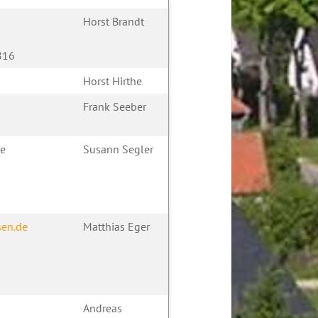
Horst Brandt
816
Horst Hirthe
Frank Seeber
de
Susann Segler
en.de
Matthias Eger
Andreas