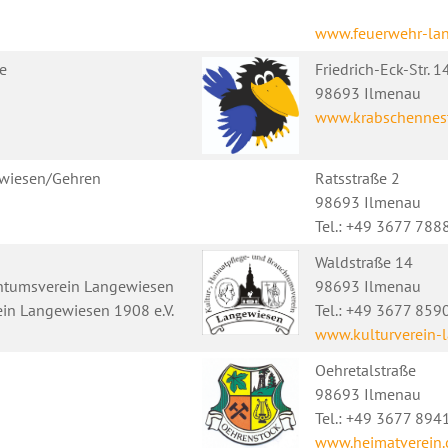
www.feuerwehr-la
te
Friedrich-Eck-Str. 1
98693 Ilmenau
www.krabschennes
ewiesen/Gehren
Ratsstraße 2
98693 Ilmenau
Tel.: +49 3677 78
Waldstraße 14
chtumsverein Langewiesen
98693 Ilmenau
ein Langewiesen 1908 e.V.
Tel.: +49 3677 85
www.kulturverein-
Oehretalstraße
98693 Ilmenau
Tel.: +49 3677 894
www.heimatverein.