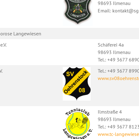
98693 Ilmenau
Email: kontakt@s
oporose Langewiesen
.V.
Schäferei 4a
98693 Ilmenau
Tel.: +49 3677 689
V.
Tel.: +49 3677 899
www.sv08oehrenst
Ilmstraße 4
98693 Ilmenau
Tel.: +49 3677 812
www.tc-langewiese