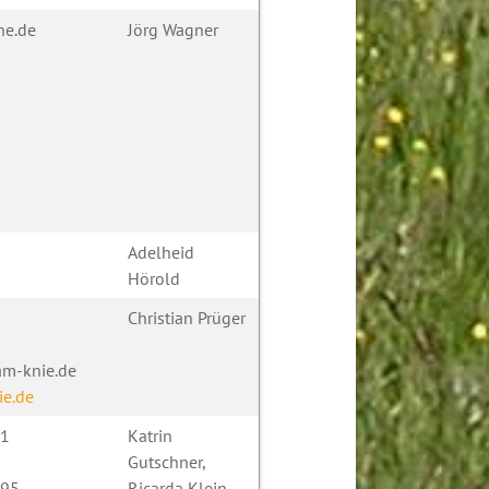
ne.de
Jörg Wagner
Adelheid
Hörold
Christian Prüger
m-knie.de
e.de
 1
Katrin
Gutschner,
995
Ricarda Klein