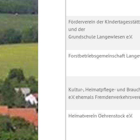
Förderverein der Kindertagesstät
und der
Grundschule Langewiesen e.V.
Forstbetriebsgemeinschaft Lang
Kultur-, Heimatpflege- und Brau
e.V. ehemals Fremdenverkehrsver
Heimatverein Oehrenstock e.V.