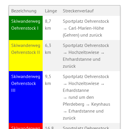
Bezeichnung
Länge
Streckenverlauf
Skiwanderweg
8,7
Sportplatz Oehrenstock
Oehrenstock I
km
→ Carl-Marien-Höhe
(Gehren) und zurück
Skiwanderweg
6,3
Sportplatz Oehrenstock
Oehrenstock II
km
→ Hochzeitswiese →
Ehrhardstanne und
zurück
Skiwanderweg
9,5
Sportplatz Oehrenstock
Oehrenstock
km
→ Hochzeitswiese →
III
Erhardstanne
→ rund um den
Pferdeberg → Keynhaus
→ Erhardstanne und
zurück
Skiwanderweg
16,8
Sportplatz Oehrenstock