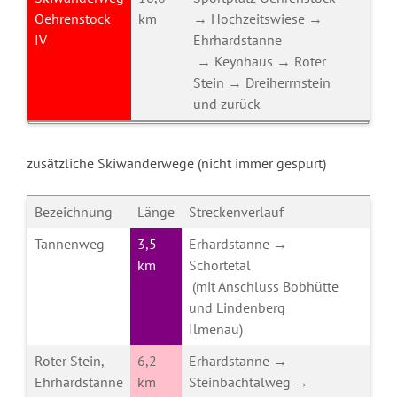
Oehrenstock
km
→ Hochzeitswiese →
IV
Ehrhardstanne
→ Keynhaus → Roter
Stein → Dreiherrnstein
und zurück
zusätzliche Skiwanderwege (nicht immer gespurt)
Bezeichnung
Länge
Streckenverlauf
Tannenweg
3,5
Erhardstanne →
km
Schortetal
(mit Anschluss Bobhütte
und Lindenberg
Ilmenau)
Roter Stein,
6,2
Erhardstanne →
Ehrhardstanne
km
Steinbachtalweg →